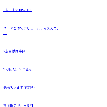
3点以上で10%OFF
ストア全体でボリュームディスカウン
ト
2点目以降半額
1人1回だけ10%割引
先着10人まで注文割引
期間限定で注文割引