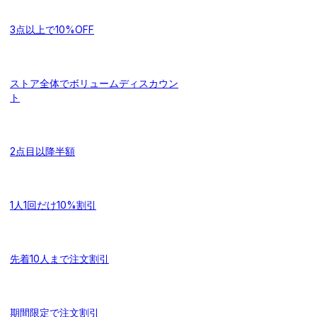
3点以上で10%OFF
ストア全体でボリュームディスカウン
ト
2点目以降半額
1人1回だけ10%割引
先着10人まで注文割引
期間限定で注文割引